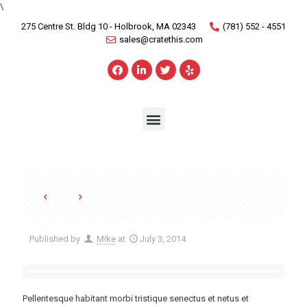
\
275 Centre St. Bldg 10 - Holbrook, MA 02343
(781) 552 - 4551
sales@cratethis.com
Published by
Mike
at
July 3, 2014
Pellentesque habitant morbi tristique senectus et netus et