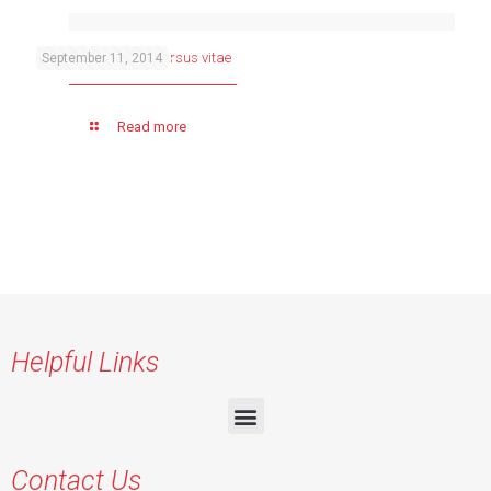
Tempor diam pede cursus vitae
September 11, 2014
Read more
Helpful Links
Contact Us