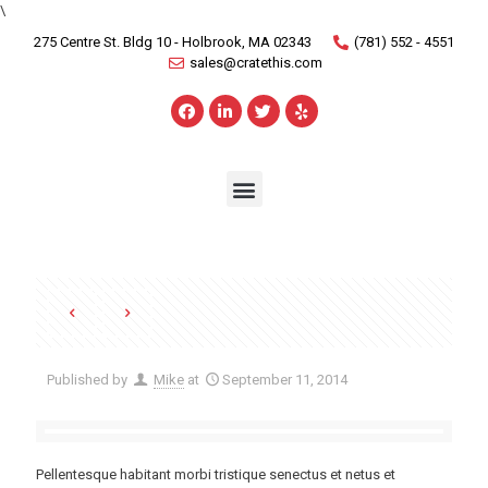
\
275 Centre St. Bldg 10 - Holbrook, MA 02343
(781) 552 - 4551
sales@cratethis.com
Published by
Mike
at
September 11, 2014
Pellentesque habitant morbi tristique senectus et netus et