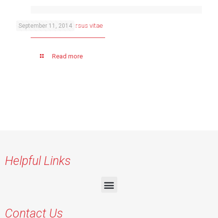
Tempor diam pede cursus vitae
September 11, 2014
Read more
Helpful Links
Contact Us