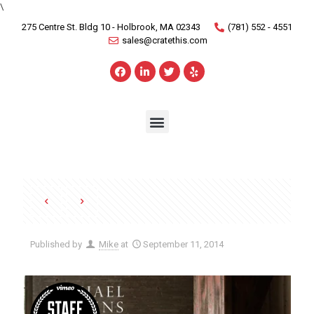
\
275 Centre St. Bldg 10 - Holbrook, MA 02343
(781) 552 - 4551
sales@cratethis.com
Published by
Mike
at
September 11, 2014