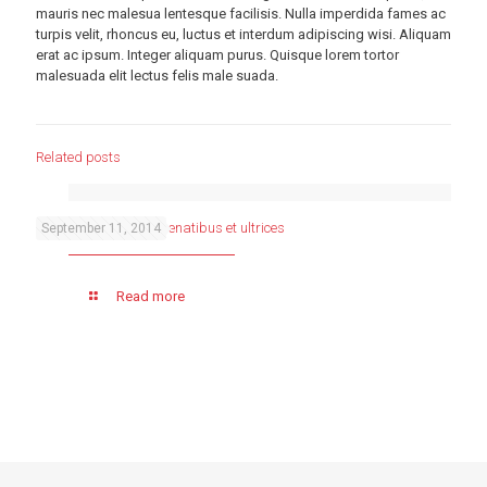
mauris nec malesua lentesque facilisis. Nulla imperdida fames ac
turpis velit, rhoncus eu, luctus et interdum adipiscing wisi. Aliquam
erat ac ipsum. Integer aliquam purus. Quisque lorem tortor
malesuada elit lectus felis male suada.
Related posts
Cum sociis natoque penatibus et ultrices
September 11, 2014
Read more